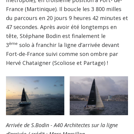
métropole), en troisième position à Fort- de-
France (Martinique). Il boucle les 3 800 milles
du parcours en 20 jours 9 heures 42 minutes et
47 secondes. Après avoir été longtemps en
tête, Stéphane Bodin est finalement le
ème
3
solo à franchir la ligne d’arrivée devant
Fort-de-France suivi comme son ombre par
Hervé Chataigner (Scoliose et Partage) !
Arrivée de S.Bodin - A40 Architectes sur la ligne
d’arrivée / crédit : Marc Marsillon